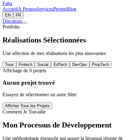
Faha
Accueil
À Propos
Services
Projets
Blog
EN
FR
Discutons
Portfolio
Réalisations Sélectionnées
Une sélection de mes réalisations les plus innovantes
Tous
Fintech
Social
EdTech
DevOps
PropTech
Affichage de
0
projets
Aucun projet trouvé
Essayez de sélectionner un autre filtre
Afficher Tous les Projets
Comment Je Travaille
Mon Processus de Développement
Une méthodologie éprouvée qui assure la livraison réussie de